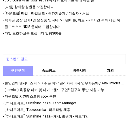
- gold coast viral food festival에서 레모네이드 판매 하실 분
- [타일] 함께할 팀원을 모집합니다
- [타운즈빌] 타일 _ 타일보조 / 중간기술자 / 기술자 / 서브
- 육가공 공장 남자1명 모집중 입니다. VIC멜버른, 차로 2-2.5시간 북쪽 세컨,써드 가…
- 골드코스트 NDIS 클리너 모집합니다.
- 타일 보조하실분 모십니다 일당300불
퀸스랜드 광고
구인구직
숙소정보
벼룩시장
과외
- 한인업체 웹서비스 제작 / 주문·예약·관리자페이지·업무자동화 / ABN Invoice 가능
- (Ipswich) 육공장 패커 및 나이프핸드 구인!! 친구와 동반 지원 가능
- 타운즈빌 치킨레스토랑 cook 구인
- [[하나로마트]] Sunshine Plaza - Store Manager
- [[하나로마트]] Toowoomba - 파트타임 채용
- [[하나로마트]] Sunshine Plaza - 캐셔, 홀워커 - 파트타임