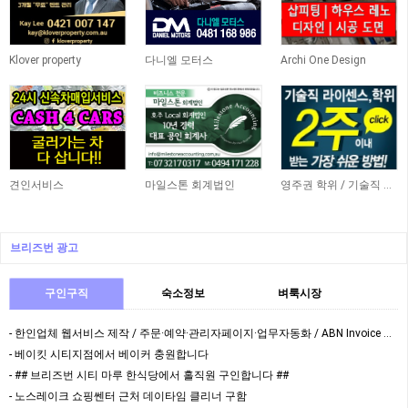
Klover property
다니엘 모터스
Archi One Design
견인서비스
마일스톤 회계법인
영주권 학위 / 기술직 라이센스 최소2주안에 받기! (요리, 페인팅, 용접, 차일드케어 등…
브리즈번 광고
구인구직
숙소정보
벼룩시장
- 한인업체 웹서비스 제작 / 주문·예약·관리자페이지·업무자동화 / ABN Invoice 가능
- 베이킷 시티지점에서 베이커 충원합니다
- ## 브리즈번 시티 마루 한식당에서 홀직원 구인합니다 ##
- 노스레이크 쇼핑쎈터 근처 데이타임 클리너 구함