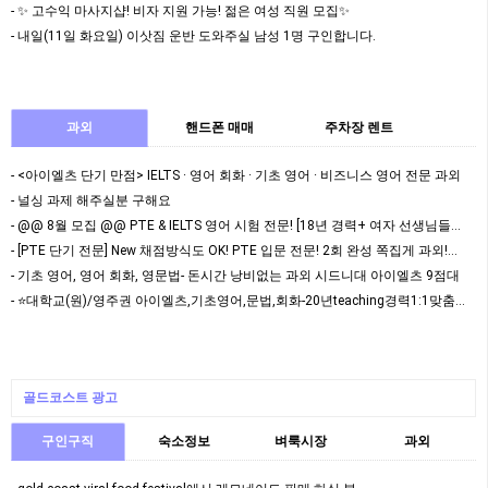
- ✨ 고수익 마사지샵! 비자 지원 가능! 젊은 여성 직원 모집✨
- 내일(11일 화요일) 이삿짐 운반 도와주실 남성 1명 구인합니다.
과외
핸드폰 매매
주차장 렌트
- <아이엘츠 단기 만점> IELTS · 영어 회화 · 기초 영어 · 비즈니스 영어 전문 과외
- 널싱 과제 해주실분 구해요
- @@ 8월 모집 @@ PTE & IELTS 영어 시험 전문! [18년 경력+ 여자 선생님들…
- [PTE 단기 전문] New 채점방식도 OK! PTE 입문 전문! 2회 완성 쪽집게 과외!…
- 기초 영어, 영어 회화, 영문법- 돈시간 낭비없는 과외 시드니대 아이엘츠 9점대
- ⭐대학교(원)/영주권 아이엘츠,기초영어,문법,회화-20년teaching경력1:1맞춤과외⭐
골드코스트 광고
구인구직
숙소정보
벼룩시장
과외