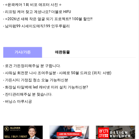
- ⭐️윤곽케어 1회 비포 애프터 사진 ⭐️
- 리프팅 케어 찾고 계셨나요? 더블로 HIFU
- ⭐️2026년 새해 작은 얼굴 되기 프로젝트!! 100불 할인!!
- 남자펌99 시세이도매직199 인두루필리
가사/가든
애완동물
- 로건 가든정리해주실 분 구합니다.
- 샤워실 회전문 나사 조여주실분 - 사례로 50불 드려요 (위치: 사뱅)
- 가든시티 가정집 청소 오늘 가능하신분
- 화장실 타일벽에 led 캐비넷 미러 설치 가능하신분?
- 잔디관리해주실 분 찾습니다.
- 버닝스 마루시공