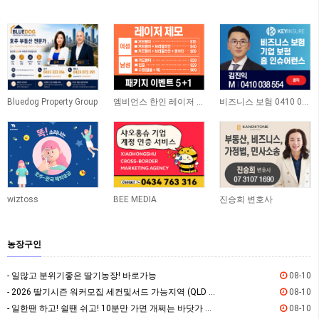
Bluedog Property Group
엠비언스 한인 레이저 클리닉
비즈니스 보험 0410 038 554
wiztoss
BEE MEDIA
진승희 변호사
농장구인
- 일많고 분위기좋은 딸기농장! 바로가능
08-10
- 2026 딸기시즌 워커모집 세컨및서드 가능지역 (QLD 브리즈번 근교)
08-10
- 일한땐 하고! 쉴땐 쉬고! 10분만 가면 개쩌는 바닷가 있는 숙소
08-10