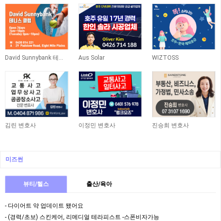
David Sunnybank 테니스 클럽
Aus Solar
WIZTOSS
김린 변호사
이정민 변호사
진승희 변호사
미즈썬
뷰티/헬스
출산/육아
- 다이어트 약 업데이트 됐어요
- (경력/초보) 스킨케어, 리메디얼 테라피스트 -스폰비자가능