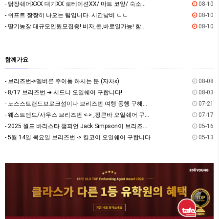
- 닭장쉐어XXX 대기XX 로테이션XX/ 마트 코앞/ 숙소컨디션 최상
08-10
- 쉬프트 짱짱히 나오는 팀입니다. 시간낭비 ㄴㄴ
08-10
- 딸기농장 대규모인원모집중! 비자,돈,바로일가능! 함께하실분!
08-10
함께가요
- 브리즈번->멜버른 주이동 하시는 분 (자차x)
08-08
- 8/17 브리즈번 ➔ 시드니 오일쉐어 구합니다!
08-03
- 노스스트랜드브로크섬이나 브리즈번 여행 동행 구해요~
07-21
- 웨스트엔드/사우스 브리즈번 <-> ,핑큰바 오일쉐어 구합니다
07-17
- 2025 월드 바리스타 챔피언 Jack Simpson이 브리즈번에 옵니다! - The Hi…
05-16
- 5월 14일 목요일 브리즈번 -> 킬코이 오일쉐어 구합니다
05-13