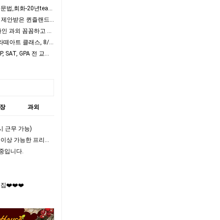
- ⭐대학교(원)/영주권 아이엘츠,기초영어,문법,회화-20년teaching경력1:1맞춤과외⭐
- ⭐️UQ 의대생 과외⭐️9개 대학에서 장학금 제안받은 퀸즐랜드 수석 졸업생
- [수학과외] Primary~Year9 1:1 맞춤 온라인 과외 꼼꼼하고 성실하게 지도
- 브리즈번 시티에서 한국어로 진행되는 라떼아트 클래스, 8/29(토)에 열립니다
- (한국 스타 강사진)A-LEVEL/IB, GCSE, AP, SAT, GPA 전 교과 수업,…
장
과외
즉시 근무 가능)
- ✅❤️✨월급보다 높은 수입! 하루 1000불 이상 가능한 프리미엄 마사지샵❤️✅✨
 구인중입니다.
집❤️❤️❤️