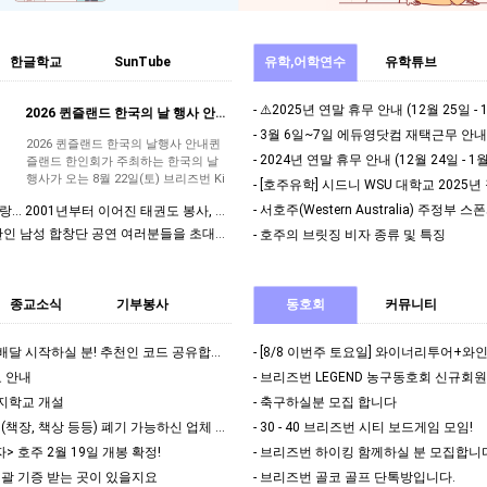
한글학교
SunTube
유학,어학연수
유학튜브
- ⚠️2025년 연말 휴무 안내 (12월 25일 - 
2026 퀸즐랜드 한국의 날 행사 안내 - 8월22일 토요일/브리즈번 King George…
- 3월 6일~7일 에듀영닷컴 재택근무 안내
2026 퀸즐랜드 한국의 날행사 안내퀸
- 2024년 연말 휴무 안내 (12월 24일 - 1월
즐랜드 한인회가 주최하는 한국의 날
행사가 오는 8월 22일(토) ​브리즈번 Ki
- [호주유학] 시드니 WSU 대학교 2025
ng George Square에서 개최됩니다.
년부터 이어진 태권도 봉사, 대한민국 경찰의 감사로 이어지다
다양한 공연과 문화행사, 먹거리 등 모
두가 함께 즐길…
인 남성 합창단 공연 여러분들을 초대합니다.
- 호주의 브릿징 비자 종류 및 특징
종교소식
기부봉사
동호회
커뮤니티
- 브리즈번 우버이츠 배달 시작하실 분! 추천인 코드 공유합니다.
료 안내
- 브리즈번 LEGEND 농구동호회 신규회
버지학교 개설
- 축구하실분 모집 합니다
, 책상 등등) 폐기 가능하신 업체 정보 부탁드립니다.
- 30 - 40 브리즈번 시티 보드게임 모임!
자> 호주 2월 19일 개봉 확정!
- 브리즈번 하이킹 함께하실 분 모집합니
괄 기증 받는 곳이 있을지요
- 브리즈번 골코 골프 단톡방입니다.