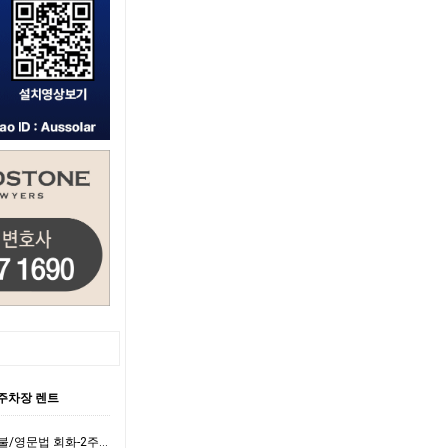
주차장 렌트
- [PTE보다 쉬운 아이엘츠]IELTS Test 25불/영문법 회화-2주만에 목표점수달성 돈…