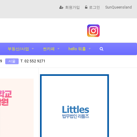
회원가입
로그인
SunQueensland
부동산/사업
썬카페
hello 워홀
99
서울
T. 02 552 9271