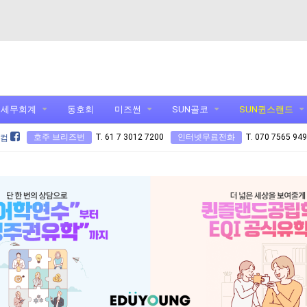
세무회계
동호회
미즈썬
SUN골코
SUN퀸스랜드
호주 브리즈번
T. 61 7 3012 7200
인터넷무료전화
T. 070 7565 94
닷컴