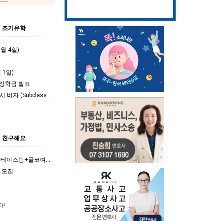
조기유학
1월 4일)
 1일)
년 장학금 발표
- 서호주(Western Australia) 주정부 스폰서 비자 (Subclass 190 & …
친구해요
- [8/8 이번주 토요일] 와이너리투어+와인테이스팅+골코여행 함께 다녀오실 분????
원 모집
다!