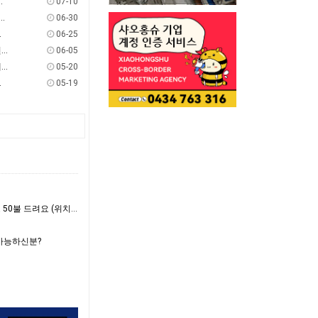
하신다면? 절세할 수 있는 방법을 알고 계…
07-10
ABN):: 2026년 4분기 (4월-6월) ABN 사업자 GST/BAS …
06-30
 프로모션 안내
06-25
- 호주세금환급:: 2026 회계연도 텍스리턴 시즌 개막 임박! 7월 텍스리턴 전 필수 체크:…
06-05
- 호주세금환급:: 2026–2027 호주 연방예산 핵심 분석
05-20
 기준 및 상환율
05-19
- 샤워실 회전문 나사 조여주실분 - 사례로 50불 드려요 (위치: 사뱅)
 가능하신분?