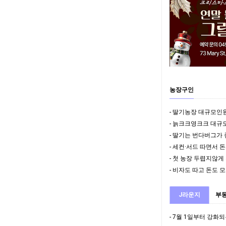
농장구인
- 딸기는 번다버그가
J라운지
부