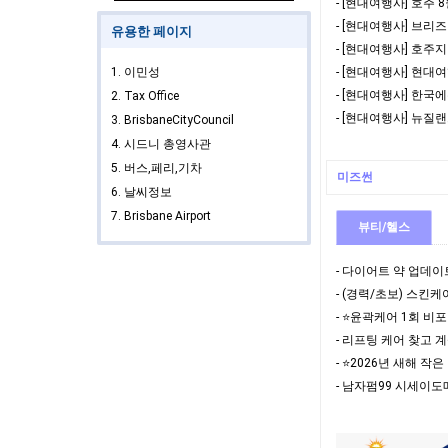
유용한 페이지
1. 이민성
2. Tax Office
3. BrisbaneCityCouncil
4. 시드니 총영사관
5. 버스,페리,기차
미즈썬
6. 날씨정보
7. Brisbane Airport
뷰티/헬스
- 다이어트 약 업데
- (경력/초보) 스킨
- ⭐️윤곽케어 1회 비포
- 리프팅 케어 찾고 계
- ⭐️2026년 새해 작
- 남자펌99 시세이