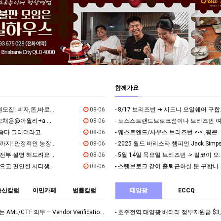
함께가요
- 딸기농장 대규모인원모집! 비자,돈,바로일가능! 함께하실분!
08-06
- 8/17
- 늙크크영크크 대규모채용@아월리+a 벌어가는 초대형팜@숙소제공@비자가능
08-06
 좋다 그러더라고
08-06
- 웨스트엔드/사우스 브리즈번 <-> ,핑큰바 오
- 세컨·서드 따면서 돈까지! 안정적인 농장 구인!
08-06
- 첫 농장 두렵지않게 전부 설명 해드려요 32.18 아월리잡!
08-06
- 5월 14일 목요일 브리
- 비자도 따고 돈도 모으고 편안한 시티생활 하실분!
08-06
- 스탠브로크 같이 출퇴근하실
동산칼럼
이민카페
법률칼럼
태양광
ECCQ
- 7월 1일부터 강화되는 AML/CTF 의무 – Vendor Verification & Bu…