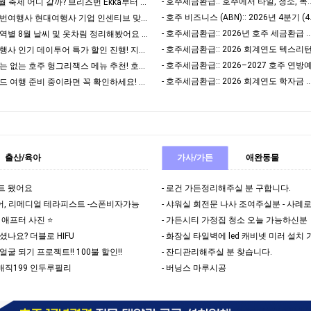
- 호주세금환급:: 호주에서 타일, 청소, 목수로 일
- [현대여행사] 호주 8월 축제 어디 갈까? 브리즈번 Ekka부터 멜버른 영화제, 시드니 마…
- 호주 비즈니스 (
- [현대여행사] 브리즈번여행사 현대여행사 기업 인센티브 맞춤 관광 후기 | 8박 9일 호주 …
- 호주세금환급:: 2026년 호주 세금환급
- [현대여행사] 호주지역별 8월 날씨 및 옷차림 정리해봤어요 ✨
- [현대여행사] 현대여행사 인기 데이투어 특가 할인 진행! 지금 확인해보세요 ✨
- [현대여행사] 한국에는 없는 호주 헝그리잭스 메뉴 추천! 호주 여행 중 꼭 먹어볼 패스트푸…
- 호주세금환급:: 2026 회계연도 학자금 대출 상환
- [현대여행사] 뉴질랜드 여행 준비 중이라면 꼭 확인하세요! 현대여행사가 알려주는, 비자 발…
출산/육아
가사/가든
애완동물
이트 됐어요
- 로건 가든정리해주실 분 구합니다.
케어, 리메디얼 테라피스트 -스폰비자가능
 애프터 사진 ⭐️
- 가든시티 가정집 청소 오늘 가능하신분
셨나요? 더블로 HIFU
- 화장실 타일벽에 led 캐비넷 미러 설치
은 얼굴 되기 프로젝트!! 100불 할인!!
- 잔디관리해주실 분 찾습니다.
도매직199 인두루필리
- 버닝스 마루시공