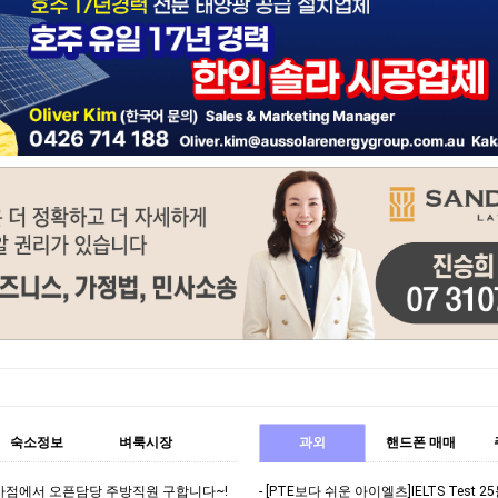
숙소정보
벼룩시장
과외
핸드폰 매매
바점에서 오픈담당 주방직원 구합니다~!