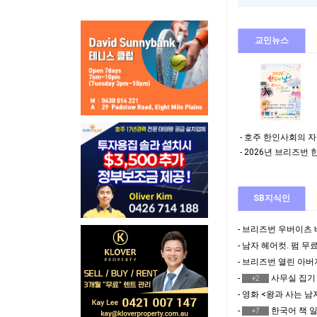
교민뉴스
호주 한인사회의 자랑… 2001
2026년 브리즈번 한
SB지식인
- 남자 헤어컷. 펌 무
- 브리즈번 열린 아
-
사무실 집기 (책장
+2
- 영화 <왕과 사는 남
-
한국어 책 일
+7