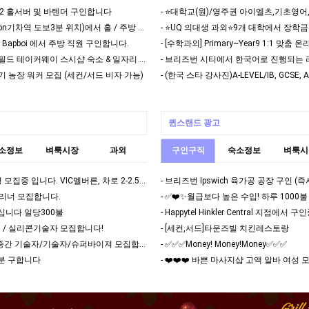
o92 홀서버 및 바텐더 구인합니다
- 이자카야 쿠라 (Milton기차역 도보3분 위치)에서 홀 / 주방 직원 구합니다
밥보이 Bapboi 에서 주방 직원 구인합니다.
- (springfield) 스프링필드 테이커웨이 스시샵 숙소 & 일자리 함께 하실 인원(여)…
 딸기 농장 워커 모집 (세컨/서드 비자 가능)
퀸스랜드 광고
소정보
벼룩시장
과외
구인구직
숙소정보
벼룩시
- 육가공 공장 남자1명 모집중 입니다. VIC멜버른, 차로 2-2.5시간 북쪽 세컨,써드 가…
- 브리즈번 Ipswich 육가공 공장 구인 (
 클리너 모집합니다.
십니다 일당300불
- Happytel Hinkler Central 지점에서
그라우터 / 실리콘기술자 모집합니다!
- [세컨,서드]타운즈빌 치킨레스토랑
- Si Tiling – 레이버/중간 기술자/기술자/슈퍼바이져 모집합니다!
- ✅✅✅Money! Money!Money✅✅✅
 분 구합니다
- ❤️❤️❤️ 바쁜 마사지샵 고액 알바 여성 모