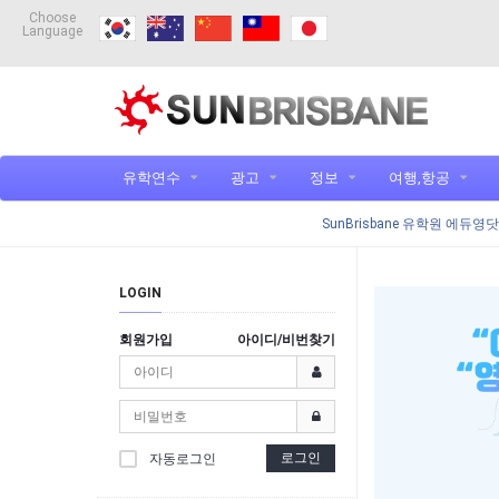
Choose
Language
유학연수
광고
정보
여행,항공
SunBrisbane 유학원 에듀영
LOGIN
회원가입
아이디/비번찾기
로그인
자동로그인