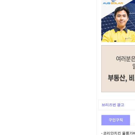
브리즈번 광고
구인구직
- 코리안치킨 울릉가