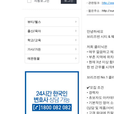
로그인
자동로그인
- 관련링크 :
http://w
- 짧은주소 :
http://
뷰티/헬스
출산/육아
안녕하세요
브리즈번 시티 &
학교/교육
저희 클리닉은
가사/가든
• 매우 깔끔하고 
• 부촌 지역에 위
애완동물
• 현재 3년 이상 
한 번 근무를 시작
브리즈번 No.1 
✔️모집 조건
• 경력자
• 초보자도 아카데
• 기본적인 영어 
(상담 및 제품/서비
• 고객 응대에 친