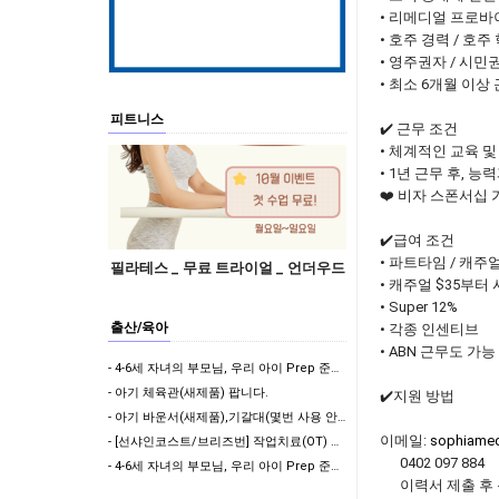
• 리메디얼 프로바
• 호주 경력 / 호
• 영주권자 / 시민
• 최소 6개월 이상
피트니스
✔️ 근무 조건
• 체계적인 교육 
• 1년 근무 후, 
❤️ 비자 스폰서십 
✔️급여 조건
• 파트타임 / 캐주
필라테스 _ 무료 트라이얼 _ 언더우드
• 캐주얼 $35부터
• Super 12%
출산/육아
• 각종 인센티브
• ABN 근무도 가능
- 4-6세 자녀의 부모님, 우리 아이 Prep 준비 되었나요? 자리가 몇게 남지 않았습니다.
- 아기 체육관(새제품) 팝니다.
✔️지원 방법
- 아기 바운서(새제품),기갈대(몇번 사용 안힘)팝니다.
이메일:
sophiame
- [선샤인코스트/브리즈번] 작업치료(OT) 기반 세심한 일상생활 지원 & 아이 돌봄 (자차 …
0402 097 884
- 4-6세 자녀의 부모님, 우리 아이 Prep 준비 되었나요?
이력서 제출 후 