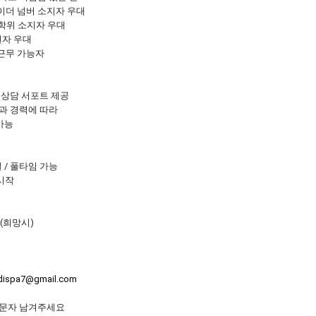
이더 넘버 소지자 우대
주 학위 소지자 우대
권자 우대
 근무 가능자
및 상담 서포트 제공
능력과 경력에 따라
가능
얼 / 풀타임 가능
 시작
 (희망시)
dispa7@gmail.com
문자 남겨주세요