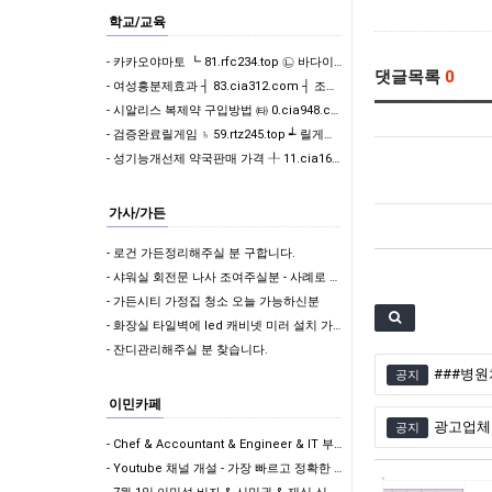
학교/교육
- 카카오야마토 ┗ 81.rfc234.top ㉡ 바다이야기게임기
댓글목록
0
- 여성흥분제효과 ┤ 83.cia312.com ┤ 조루방지제 구입
- 시알리스 복제약 구입방법 ㈙ 0.cia948.com ㈙ 발기부전치료제 구매처 사이트
- 검증완료릴게임 ♄ 59.rtz245.top ┵ 릴게임다운로드
- 성기능개선제 약국판매 가격 ╀ 11.cia169.net ╀ 비아그라구매 사이트
가사/가든
- 로건 가든정리해주실 분 구합니다.
- 샤워실 회전문 나사 조여주실분 - 사례로 50불 드려요 (위치: 사뱅)
- 가든시티 가정집 청소 오늘 가능하신분
- 화장실 타일벽에 led 캐비넷 미러 설치 가능하신분?
- 잔디관리해주실 분 찾습니다.
###병원
공지
이민카페
광고업체: 
공지
- Chef & Accountant & Engineer & IT 부족직업군에 포함! 드디어!!
- Youtube 채널 개설 - 가장 빠르고 정확한 이민 뉴스 받아보기