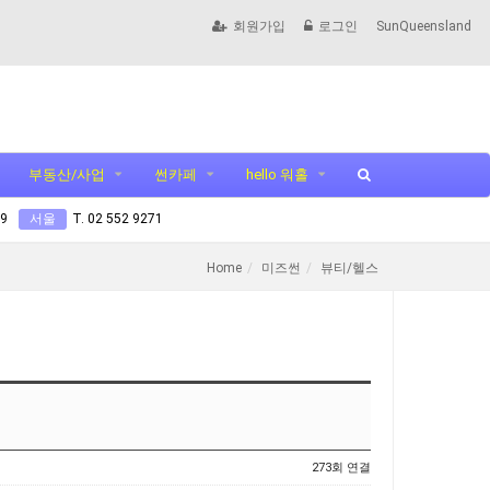
회원가입
로그인
SunQueensland
부동산/사업
썬카페
hello 워홀
99
서울
T. 02 552 9271
Home
미즈썬
뷰티/헬스
273회 연결