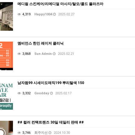
메디컬 스킨케어/리메디얼 마사지/탈모/콜드 플라즈마
4,319
Happy1004
2025.02.27
엠비언스 한인 레이저 클리닉
3,868
Sun Admin
2025.02.21
남자펌99 시세이도매직199 뿌리탈색 150
3,332
Goodday
2025.02.17
## 컬러 컨택트렌즈 30일 데일리 판매 ##
3,746
희주지선
2024.10.30