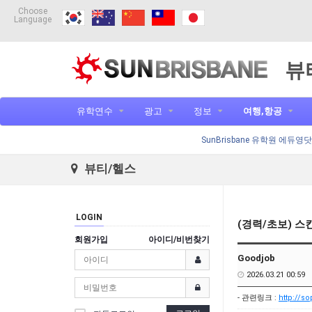
Choose
Language
뷰
유학연수
광고
정보
여행,항공
SunBrisbane 유학원 에듀영
뷰티/헬스
LOGIN
(경력/초보) 
회원가입
아이디/비번찾기
Goodjob
2026.03.21 00:59
- 관련링크 :
http://