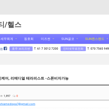
티/헬스
세무회계
동호회
미즈썬
SUN골코
SUN퀸스랜드
호주 브리즈번
T. 61 7 3012 7200
인터넷무료전화
T. 070 7565 94
닷컴
스킨케어, 리메디얼 테라피스트 -스폰비자가능
1,897
0
sophiamedispa7@gmail.com