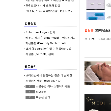
- 7월 1일 이민성 비자 & 시민권 & 재심 신청비 인상
- 408 코로나 비자 오해와 진실
- [희소식] 요리/요식업/관광 - 1년 무료 비자 & 학생비자 풀타임 가능!
법률칼럼
열람중
(경력/초보
- Solomons Legal - 인사
- 배우자 비자 (Partner Visa) – 임시비자에서 영주권으로 가는 길
1,898
Goodjob
- 재산분할 (Property Settlement)
- 별거 (Separation) 및 이혼 (Divorce)
- 사실혼 (de facto) 관계
광고문의
- 브리즈번에서 경험하는 한층 더 섬세한 한국식 & 일본식 마사지 테라피 뷰티샵
- 소형이사전문 - 0423 387 427
-
스몰무빙 이나 소형이사 관련
+1
-
광고문의
+1
-
부동산 문의
+1