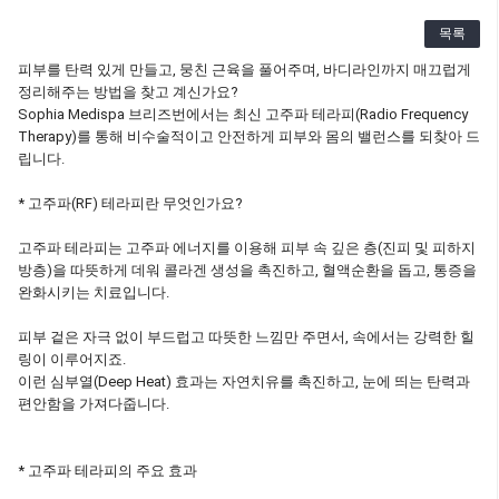
목록
피부를 탄력 있게 만들고, 뭉친 근육을 풀어주며, 바디라인까지 매끄럽게
정리해주는 방법을 찾고 계신가요?
Sophia Medispa 브리즈번에서는 최신 고주파 테라피(Radio Frequency
Therapy)를 통해 비수술적이고 안전하게 피부와 몸의 밸런스를 되찾아 드
립니다.
* 고주파(RF) 테라피란 무엇인가요?
고주파 테라피는 고주파 에너지를 이용해 피부 속 깊은 층(진피 및 피하지
방층)을 따뜻하게 데워 콜라겐 생성을 촉진하고, 혈액순환을 돕고, 통증을
완화시키는 치료입니다.
피부 겉은 자극 없이 부드럽고 따뜻한 느낌만 주면서, 속에서는 강력한 힐
링이 이루어지죠.
이런 심부열(Deep Heat) 효과는 자연치유를 촉진하고, 눈에 띄는 탄력과
편안함을 가져다줍니다.
* 고주파 테라피의 주요 효과