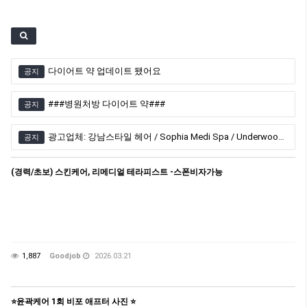
다이어트 약 업데이트 됐어요
공지
###병원처방 다이어트 약###
공지
광고업체: 강남스타일 헤어 / Sophia Medi Spa / Underwood Health Clinic / 엠비언스 한인 레이저 클리닉
공지
(경력/초보) 스킨케어, 리메디얼 테라피스트 -스폰비자가능
1,887
Goodjob
2026.03.21
⭐️윤곽케어 1회 비포 애프터 사진 ⭐️