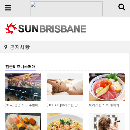
Toggl
Toggle
naviga
navigation
공지사항
전문비즈니스매매
170
115
382
[NEW] 상업 지구 주변에 위치한 저렴한 렌트비의 수익률 좋은 타이 테이크 어웨이 샾 매…
[UPDATE]브리즈번 남쪽 저렴한 렌트비 마사지 샾
브리즈번 서쪽 대학가 인근 일식당 매매 합니다