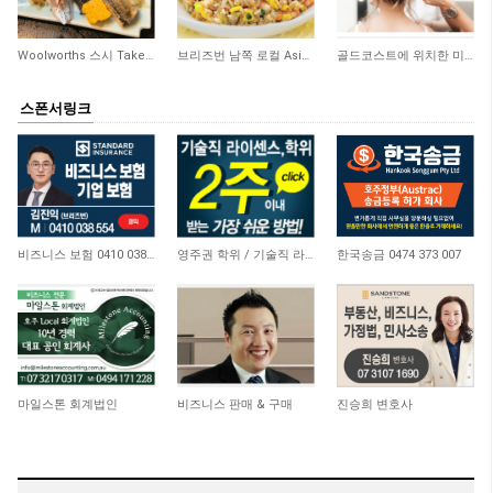
424
373
276
Woolworths 스시 Take Away 숍 매매합니다
브리즈번 남쪽 로컬 Asian 식당 매매합니다
골드코스트에 위치한 미용실 매매합니다
스폰서링크
4,649
21,174
10,746
비즈니스 보험 0410 038 554
영주권 학위 / 기술직 라이센스 최소2주안에 받기! (요리, 페인팅, 용접, 차일드케어 등…
한국송금 0474 373 007
4,669
15,060
11,059
마일스톤 회계법인
비즈니스 판매 & 구매
진승희 변호사