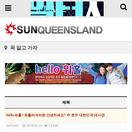
Toggl
Toggle
naviga
navigation
꼭 알고 가자
제목
hello워홀 ! 워홀러여러분 안녕하세요? 주 호주 대한민국 대사관 hello워홀입니다. 썬브리즈번/썬퀸즈랜드의 배려로 저희 hello워홀을 위한 게시판이 생겼습니다. 이 자리를 빌어 썬브리즈번/썬퀸??
hellowh
2018.02.25
13,608