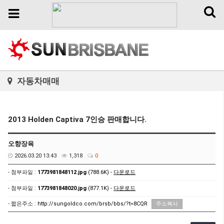
Toggl
Toggle
naviga
navigation
자동차매매
2013 Holden Captiva 7인승 판매합니다.
오향장육
2026.03.20 13:43
1,318
0
- 첨부파일 :
1773981848112.jpg
(788.6K) -
다운로드
- 첨부파일 :
1773981848020.jpg
(877.1K) -
다운로드
- 짧은주소 :
http://sungoldco.com/brsb/bbs/?t=8CQR
주소복사