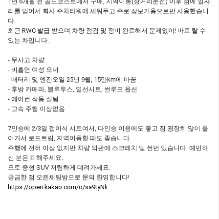
1년 6개월 전 골드코스트에서 구매, 지역이동(장거리운전) 이후 섬에 일자
리를 얻어서 회사 주차타워에 세워두고 주로 장보기용으로만 사용했습니
다.
최근 RWC 발급 받으며 차량 점검 및 정비 완료해서 문제없이! 바로 탈 수
있는 차입니다.
- 무사고 차량
- 비흡연 여성 오너
- 배터리 및 엔진오일 25년 9월, 15만km에 바꿈
- 후방 카메라, 블루투스, 열선시트, 썬루프 옵션
- 에어컨 작동 잘됨
- 고속 주행 이상없음
7인승에 2/3열 접이식 시트여서, 다인승 이용에도 좋고 짐 굉장히 많이 들
어가서 로드트립, 지역이동할 때도 좋습니다.
주행에 전혀 이상 없지만 차량 외관에 스크래치 및 썬번 있습니다. 예민하
신 분은 피해주세요.
오토 중형 SUV 저렴하게 데려가세요.
궁금한 점 오픈채팅방으로 문의 환영합니다!
https://open.kakao.com/o/sa9tyNli