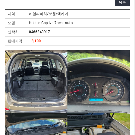
목록
지역
에얼리비치/보웬/맥카이
모델
Holden Captiva 7seat Auto
연락처
0466340917
판매가격
8,100