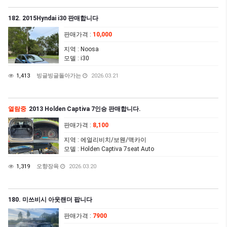
182. 2015Hyndai i30 판매합니다
판매가격
:
10,000
지역
: Noosa
모델
: i30
1,413
빙글빙글돌아가는
2026.03.21
열람중
2013 Holden Captiva 7인승 판매합니다.
판매가격
:
8,100
지역
: 에얼리비치/보웬/맥카이
모델
: Holden Captiva 7seat Auto
1,319
오향장육
2026.03.20
180. 미쓰비시 아웃랜더 팝니다
판매가격
:
7900