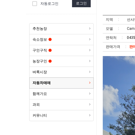
로그인
자동로그인
지역
선샤
추천농장
모델
Cam
연락처
043
숙소정보
판매가격
판
구인구직
농장구인
벼룩시장
자동차매매
함께가요
과외
커뮤니티