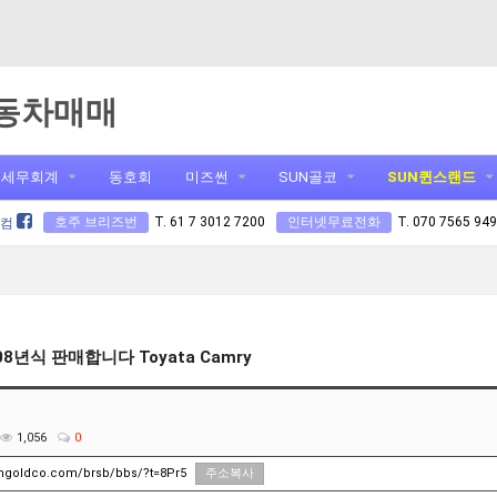
동차매매
세무회계
동호회
미즈썬
SUN골코
SUN퀸스랜드
호주 브리즈번
T. 61 7 3012 7200
인터넷무료전화
T. 070 7565 94
닷컴
8년식 판매합니다 Toyata Camry
1,056
0
ungoldco.com/brsb/bbs/?t=8Pr5
주소복사