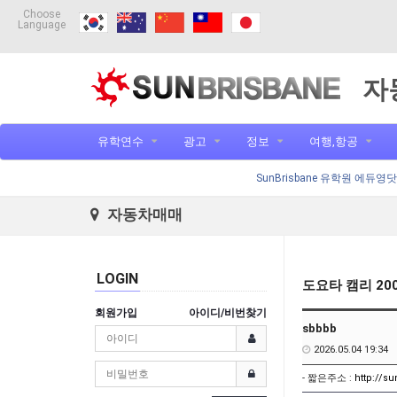
Choose
Language
자
유학연수
광고
정보
여행,항공
SunBrisbane 유학원 에듀영
자동차매매
LOGIN
도요타 캠리 200
회원가입
아이디/비번찾기
sbbbb
2026.05.04 19:34
- 짧은주소 :
http://s