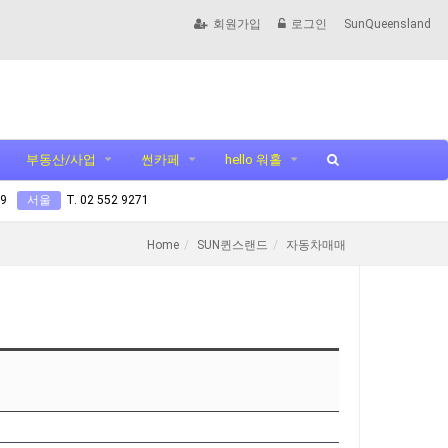
회원가입
로그인
SunQueensland
부동산/사업
썬카페
hello 워홀
99
서울
T. 02 552 9271
Home
SUN퀸스랜드
자동차매매