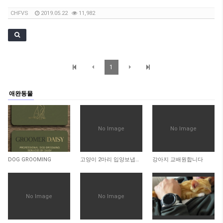
CHFVS
2019.05.22
11,982
1
애완동물
No Image
No Image
420
1,659
1,385
DOG GROOMING
고양이 2마리 입양보냅니다
강아지 교배원합니다
No Image
No Image