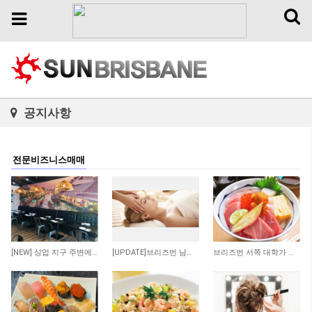
Toggl
Toggle
naviga
navigation
공지사항
전문비즈니스매매
141
89
365
[NEW] 상업 지구 주변에 위치한 저렴한 렌트비의 수익률 좋은 타이 테이크 어웨이 샾 매…
[UPDATE]브리즈번 남쪽 저렴한 렌트비 마사지 샾
브리즈번 서쪽 대학가 인근 일식당 매매 합니다