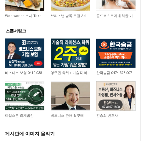
404
354
262
Woolworths 스시 Take Away 숍 매매합니다
브리즈번 남쪽 로컬 Asian 식당 매매합니다
골드코스트에 위치한 미용실 매매합니다
스폰서링크
4,648
21,172
10,745
비즈니스 보험 0410 038 554
영주권 학위 / 기술직 라이센스 최소2주안에 받기! (요리, 페인팅, 용접, 차일드케어 등…
한국송금 0474 373 007
4,666
15,055
11,056
마일스톤 회계법인
비즈니스 판매 & 구매
진승희 변호사
게시판에 이미지 올리기