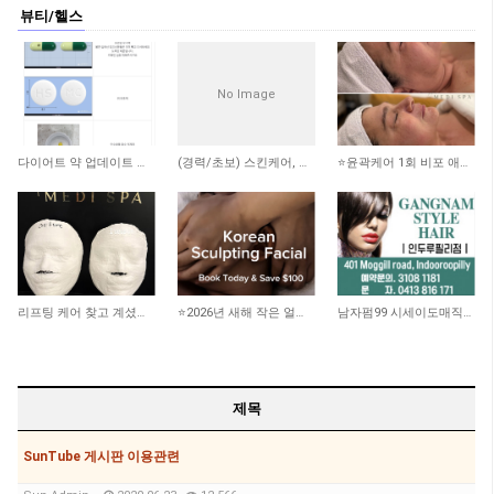
뷰티/헬스
No Image
1,563
1,899
2,414
다이어트 약 업데이트 됐어요
(경력/초보) 스킨케어, 리메디얼 테라피스트 -스폰비자가능
⭐️윤곽케어 1회 비포 애프터 사진 ⭐️
2,353
2,147
2,900
리프팅 케어 찾고 계셨나요? 더블로 HIFU
⭐️2026년 새해 작은 얼굴 되기 프로젝트!! 100불 할인!!
남자펌99 시세이도매직199 인두루필리
제목
SunTube 게시판 이용관련