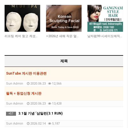
2,353
2,147
2,900
리프팅 케어 찾고 계셨나요? 더블로 HIFU
⭐️2026년 새해 작은 얼굴 되기 프로젝트!! 100불 할인!!
남자펌99 시세이도매직199 인두루필리
제목
SunTube 게시판 이용관련
Sun Admin
2020.06.23
12,566
필독 = 등업신청 게시판
Sun Admin
2020.06.23
13,428
3.1절 기념 ‘삼일런(3.1 RUN)
+
57
Sun Admin
2026.02.14
5,187