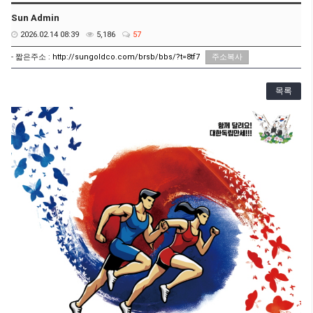
Sun Admin
2026.02.14 08:39
5,186
57
- 짧은주소 :
http://sungoldco.com/brsb/bbs/?t=8tf7
주소복사
목록