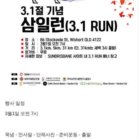
행사 일정
3
월
1
일 오전
7
시
묵념 - 인사말
-
단체사진 -
준비운동 -
출발