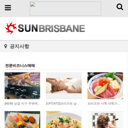
Toggl
Toggle
naviga
navigation
공지사항
전문비즈니스매매
141
89
365
[NEW] 상업 지구 주변에 위치한 저렴한 렌트비의 수익률 좋은 타이 테이크 어웨이 샾 매…
[UPDATE]브리즈번 남쪽 저렴한 렌트비 마사지 샾
브리즈번 서쪽 대학가 인근 일식당 매매 합니다