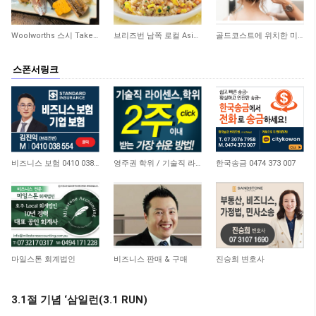
404
354
262
Woolworths 스시 Take Away 숍 매매합니다
브리즈번 남쪽 로컬 Asian 식당 매매합니다
골드코스트에 위치한 미용실 매매합니다
스폰서링크
4,648
21,172
10,745
비즈니스 보험 0410 038 554
영주권 학위 / 기술직 라이센스 최소2주안에 받기! (요리, 페인팅, 용접, 차일드케어 등…
한국송금 0474 373 007
4,666
15,055
11,056
마일스톤 회계법인
비즈니스 판매 & 구매
진승희 변호사
3.1절 기념 ‘삼일런(3.1 RUN)