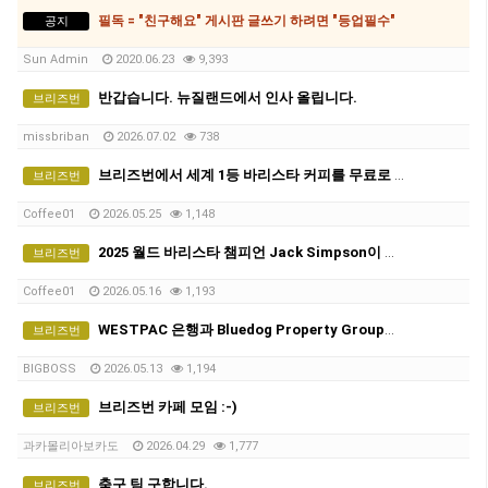
필독 = "친구해요" 게시판 글쓰기 하려면 "등업필수"
공지
Sun Admin
2020.06.23
9,393
반갑습니다. 뉴질랜드에서 인사 올립니다.
브리즈번
missbriban
2026.07.02
738
브리즈번에서 세계 1등 바리스타 커피를 무료로 마실 수 있다면?
브리즈번
Coffee01
2026.05.25
1,148
2025 월드 바리스타 챔피언 Jack Simpson이 브리즈번에 옵니다! - The Hideout Team
브리즈번
Coffee01
2026.05.16
1,193
WESTPAC 은행과 Bluedog Property Group이 함께 무료 커피 & 부동산 토크 행사(5월21일, 목)
브리즈번
BIGBOSS
2026.05.13
1,194
브리즈번 카페 모임 :-)
브리즈번
과카몰리아보카도
2026.04.29
1,777
축구 팀 구합니다.
브리즈번