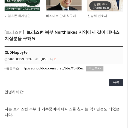
4,667
15,055
11,057
마일스톤 회계법인
비즈니스 판매 & 구매
진승희 변호사
[브리즈번]
브리즈번 북부 Northlakes 지역에서 같이 테니스
치실분을 구해요
QLDHappytel
2025.03.29 01:39
3,063
0
- 짧은주소 :
http://sungoldco.com/brsb/bbs/?t=6Cex
주소복사
목록
~
안녕하세요
저는 브리즈번
북부에 거주중이며 테니스를 친지는 약 3년정도 되었습
니다.