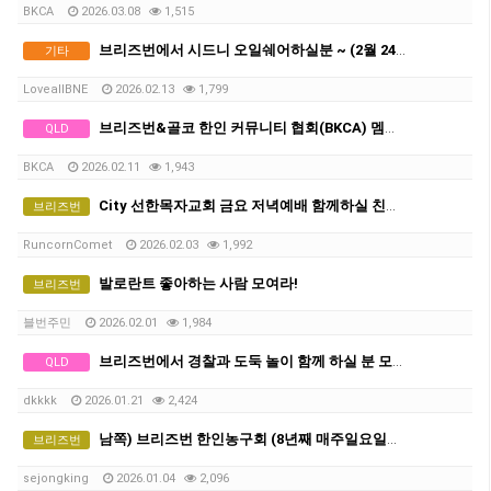
BKCA
2026.03.08
1,515
브리즈번에서 시드니 오일쉐어하실분 ~ (2월 24-26일 사이 출발)
기타
LoveallBNE
2026.02.13
1,799
브리즈번&골코 한인 커뮤니티 협회(BKCA) 멤버 모집
QLD
BKCA
2026.02.11
1,943
City 선한목자교회 금요 저녁예배 함께하실 친구분 가족분 기다립니다^^
브리즈번
RuncornComet
2026.02.03
1,992
발로란트 좋아하는 사람 모여라!
브리즈번
블번주민
2026.02.01
1,984
브리즈번에서 경찰과 도둑 놀이 함께 하실 분 모집합니다!!
QLD
dkkkk
2026.01.21
2,424
남쪽) 브리즈번 한인농구회 (8년째 매주일요일오전)
브리즈번
sejongking
2026.01.04
2,096