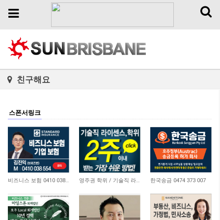
Toggl
Toggle
naviga
navigation
친구해요
스폰서링크
4,648
21,173
10,745
비즈니스 보험 0410 038 554
영주권 학위 / 기술직 라이센스 최소2주안에 받기! (요리, 페인팅, 용접, 차일드케어 등…
한국송금 0474 373 007