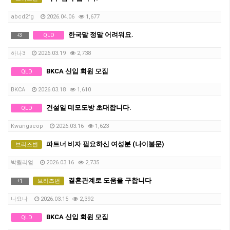
abcd2fg
2026.04.06
1,677
한국말 정말 어려워요.
QLD
+
3
하나3
2026.03.19
2,738
BKCA 신입 회원 모집
QLD
BKCA
2026.03.18
1,610
건설일 데모도방 초대합니다.
QLD
Kwangseop
2026.03.16
1,623
파트너 비자 필요하신 여성분 (나이불문)
브리즈번
박월리엄
2026.03.16
2,735
결혼관계로 도움을 구합니다
브리즈번
+
1
나요나
2026.03.15
2,392
BKCA 신입 회원 모집
QLD