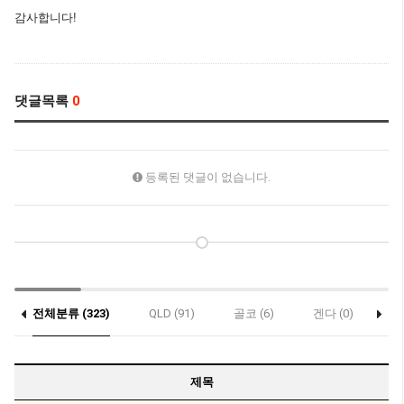
감사합니다!
댓글목록
0
등록된 댓글이 없습니다.
전체분류 (323)
QLD (91)
골코 (6)
겐다 (0)
게
콥스하버 (0)
제목