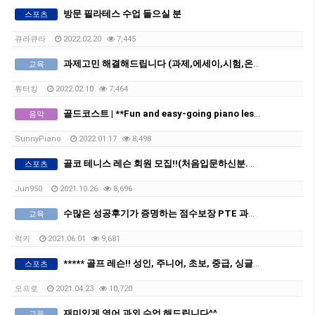
방문 필라테스 수업 들으실 분
스포츠
큐라큐라
2022.02.20
7,445
과제고민 해결해드립니다 (과제,에세이,시험,온라인코스,번역,이력서,커버레터)
교육
튜터킹
2022.02.10
7,464
골드코스트 | **Fun and easy-going piano lesson in Ashmore 피아노 레슨 **
음악
SunnyPiano
2022.01.17
8,498
골코 테니스 레슨 회원 모집!!(처음입문하신분.초보자.직장인.주부.어린이)
스포츠
Jun950
2021.10.26
8,696
수많은 성공후기가 증명하는 점수보장 PTE 과외 (아이엘츠 기준 5, 6, 7, 8 모두 가능)
교육
럭키
2021.06.01
9,681
***** 골프 레슨!! 성인, 주니어, 초보, 중급, 싱글 핸디캡, 그룹, 라운딩 레슨!!
스포츠
오프로
2021.04.23
10,720
재미있게 영어 과외 수업 해드립니다^^
교육