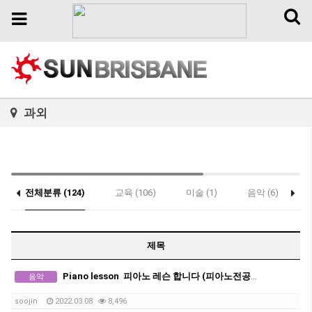
Toggl
Toggle
naviga
navigation
과외
전체분류 (124)
교육 (106)
미술 (1)
음악 (6)
제목
Piano lesson 피아노 레슨 합니다 (피아노전공 석사)
음악
soojin
2022.03.08
8,496