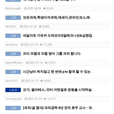
Brisbanejth
2021.04.09
9,541
모든과제,학생비자과제,에세이,온라인코스,레쥬메,커버레터는 전문가에게 도움받으세요!
교육
헤이하이
2021.01.26
9,425
네일아트 가르켜 드려요!(네일테크니션&샵창업&국가자격증취득)
교육
deokhee
2021.01.18
11,259
프리 프렙과 프렙 영어 그룹 과외 합니다.
교육
baramflower
2021.01.15
9,318
시간낭비 하지않고 한 번에 pte 합격 할 수 있는 공부방법과 노하우를 알려드립니다. (20,000won/hour)
교육
pte스터디
2021.01.10
9,603
요가, 필라테스, 피티 어떤걸로 운동을 시작하실지 고민이세요? 제가 도와드릴 수 있어요!
스포츠
Forrestyoga
2021.01.02
10,127
[과외/글 첨삭] 과외경력 8년 전직 호주 교사 - 과외&첨삭전문!
교육