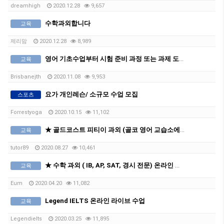
dreamhigh
2020.12.28
9,657
수학과외합니다
교육
제리맘
2020.12.28
8,989
영어 기초수업부터 시험 준비 과정 또는 과제 도움까지 맞춤으로 영어 수업 해드립니다^^
교육
Brisbanejth
2020.11.08
9,953
요가 개인레슨/ 소규모 수업 모집
스포츠
Forrestyoga
2020.10.15
11,102
★ 골드코스트 피티이 과외 (골코 영어 교습소에서 PTE 만점 강사와 공부하세요!)★
교육
tutor89
2020.08.27
10,461
★ 수학 과외 ( IB, AP, SAT, 경시 전문) 온라인 수업 ★
교육
Eum
2020.04.20
11,082
Legend IELTS 온라인 라이브 수업
교육
Legendielts
2020.03.25
11,895