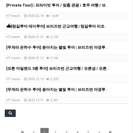
[Private Tour] | 프라이빗 투어 / 맞춤 관광 / 호주 여행 / 브리즈번 여행 / 브리즈번 근교여행
HT travel
2026.02.18
1,638
⛴️[탕갈루마 데이투어] 브리즈번 근교여행 | 탕갈루마 리조트 | 탕갈루마 | 데이크루즈 | 크루즈투어 | 돌고래 | 스노쿨링 | 샌드보딩
HT travel
2026.01.21
2,135
[무게라 은하수 투어] 쏟아지는 별빛 투어 | 브리즈번 야경투어 | 먹음직스러운 BBQ와 한강라면을 뛰어넘을 무게라 라면까지!
HT travel
2026.01.12
2,146
[모튼 아일랜드 3종 투어] 브리즈번 근교여행 / 모튼섬 / 모튼섬투어 / 호주 데이투어 / 브리즈번 데이투어
HT travel
2025.12.19
2,239
[무게라 은하수 투어] 쏟아지는 별빛 투어 | 브리즈번 야경투어 | 먹음직스러운 BBQ와 한강라면을 뛰어넘을 무게라 라면까지!
HT travel
2025.12.11
2,241
1
2
3
4
5